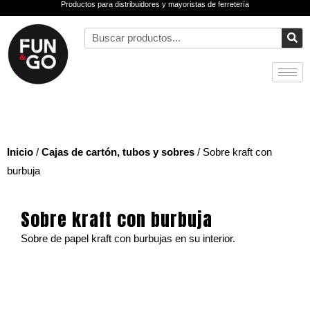
Productos para distribuidores y mayoristas de ferretería
Ir
al
Buscar
contenido
Inicio
/
Cajas de cartón, tubos y sobres
/ Sobre kraft con
burbuja
Sobre kraft con burbuja
Sobre de papel kraft con burbujas en su interior.