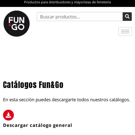
Productos para distribuidores y mayoristas de ferretería
Ir
al
Buscar
contenido
Catálogos Fun&Go
En esta sección puedes descargarte todos nuestros catálogos.
Descargar catálogo general