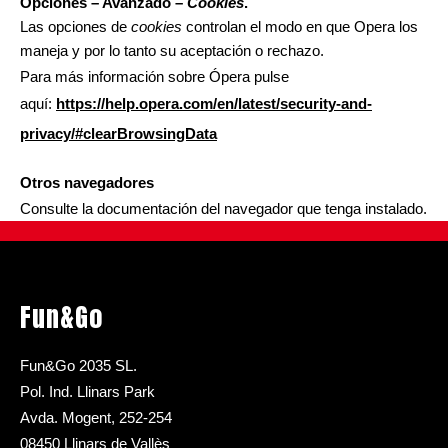
Opciones – Avanzado –
Cookies
.
Las opciones de
cookies
controlan el modo en que Opera los
maneja y por lo tanto su aceptación o rechazo.
Para más información sobre Ópera pulse
aquí:
https://help.opera.com/en/latest/security-and-
privacy/#clearBrowsingData
Otros navegadores
Consulte la documentación del navegador que tenga instalado.
Fun&Go
Fun&Go 2035 SL.
Pol. Ind. Llinars Park
Avda. Mogent, 252-254
08450 Llinars de Vallès