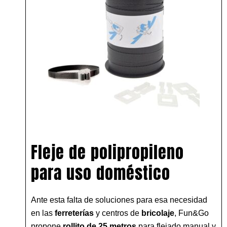
Fleje de polipropileno
para uso doméstico
Ante esta falta de soluciones para esa necesidad
en las
ferreterías
y centros de
bricolaje
, Fun&Go
propone
rollito de 25 metros
para flejado manual y