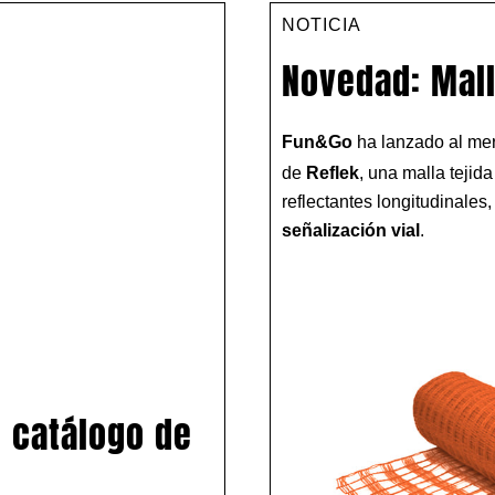
NOTICIA
Novedad: Mall
Fun&Go
ha lanzado al me
de
Reflek
, una malla tejid
reflectantes longitudinale
señalización vial
.
 catálogo de