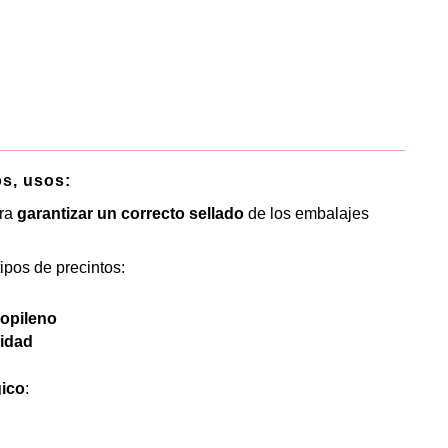
os, usos:
ara
garantizar un correcto sellado
de los embalajes
ipos de precintos:
ropileno
ridad
ico
: