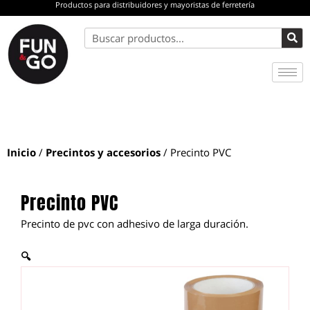
Productos para distribuidores y mayoristas de ferretería
Ir
al
Buscar
contenido
Inicio
/
Precintos y accesorios
/ Precinto PVC
Precinto PVC
Precinto de pvc con adhesivo de larga duración.
🔍