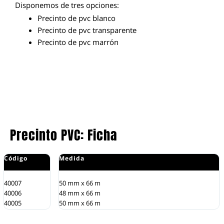
Disponemos de tres opciones:
Precinto de pvc blanco
Precinto de pvc transparente
Precinto de pvc marrón
Precinto PVC: Ficha
Código
Medida
C
40007
50 mm x 66 m
B
40006
48 mm x 66 m
M
40005
50 mm x 66 m
T