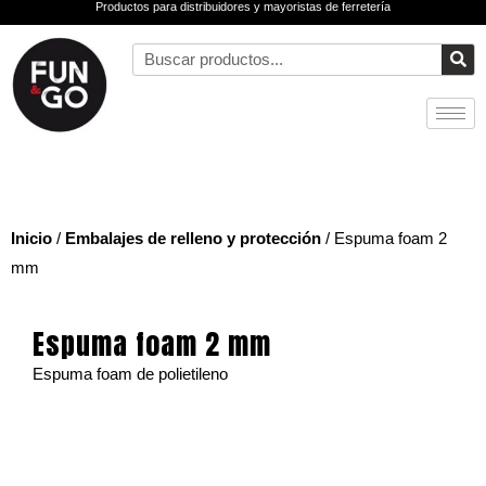
Productos para distribuidores y mayoristas de ferretería
Ir
al
Buscar
contenido
Inicio
/
Embalajes de relleno y protección
/ Espuma foam 2
mm
Espuma foam 2 mm
Espuma foam de polietileno